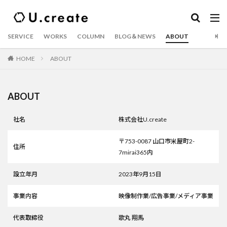
SERVICE
WORKS
COLUMN
BLOG＆NEWS
ABOUT
HOME
ABOUT
ABOUT
社名
株式会社U.create
〒753-0087 山口市米屋町2-
住所
7mirai365内
設立年月
2023年9月15日
事業内容
映像制作業/広告事業/メディア事業
代表取締役
歌丸 翔馬