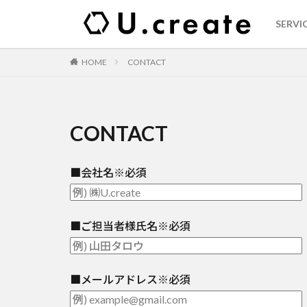
SERVI
MOV
LIV
ADV
GRA
WEB
OWN
HOME
CONTACT
－
CONTACT
■会社名
※必須
■ご担当者様氏名
※必須
■メールアドレス
※必須