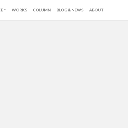
CE
WORKS
COLUMN
BLOG＆NEWS
ABOUT
IE －動画制作－
E STREAMING －ライブ配信－
ERTISEMENT －広告－
PHIC DESIGN －グラフィックデザイン
 SITE －ウェブ制作－
ED MEDIA －自社メディア－